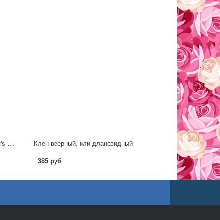
Клен ложноплатановый (сорт 'Leat's Cottage') C7,5
Клен веерный, или дланевидный
385 руб