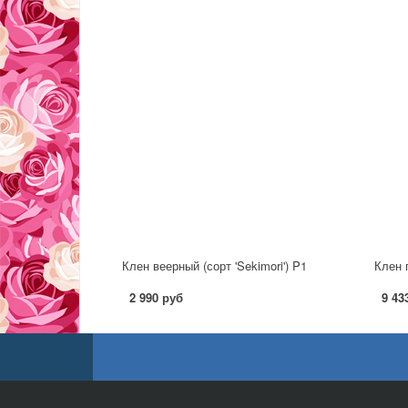
Клен веерный (сорт 'Sekimori') P1
Клен п
2 990 руб
9 43