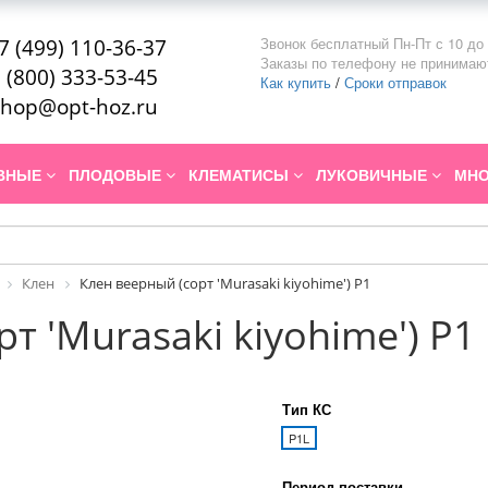
Звонок бесплатный Пн-Пт с 10 до 
7 (499) 110-36-37
Заказы по телефону не принимаю
 (800) 333-53-45
Как купить
/
Сроки отправок
hop@opt-hoz.ru
ИВНЫЕ
ПЛОДОВЫЕ
КЛЕМАТИСЫ
ЛУКОВИЧНЫЕ
МНО
Клен
Клен веерный (сорт 'Murasaki kiyohime') P1
т 'Murasaki kiyohime') P1
Тип КС
P1L
Период поставки