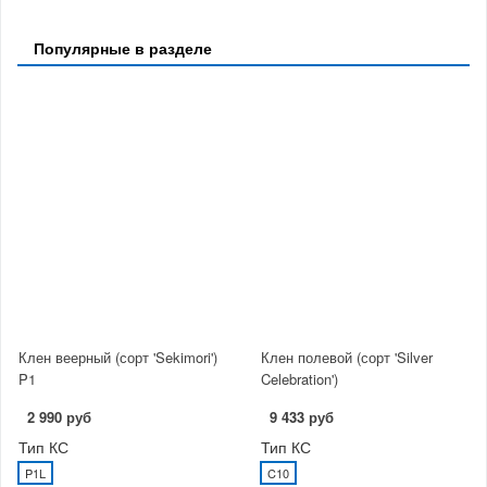
Популярные в разделе
Клен веерный (сорт 'Sekimori')
Клен полевой (сорт 'Silver
P1
Celebration')
2 990 руб
9 433 руб
Тип КС
Тип КС
P1L
C10