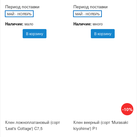
Период поставки
Период поставки
МАЙ - НОЯБРЬ
МАЙ - НОЯБРЬ
Наличие:
Наличие:
мало
много
В корзину
В корзину
-10%
Клен ложноплатановый (сорт
Клен веерный (сорт 'Murasaki
'Leat's Cottage') C7,5
kiyohime') P1