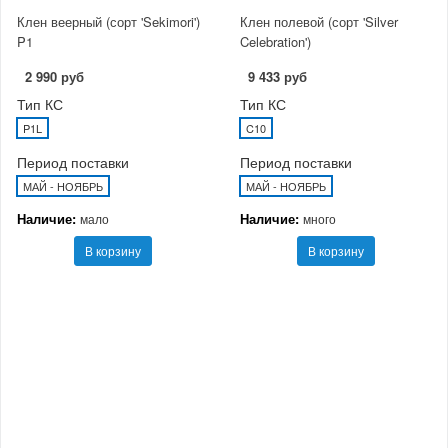
Клен веерный (сорт 'Sekimori')
Клен полевой (сорт 'Silver
P1
Celebration')
2 990 руб
9 433 руб
Тип КС
Тип КС
P1L
C10
Период поставки
Период поставки
МАЙ - НОЯБРЬ
МАЙ - НОЯБРЬ
Наличие:
Наличие:
мало
много
В корзину
В корзину