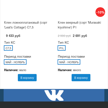
-10%
Клен ложноплатановый (сорт
Клен веерный (сорт 'Murasaki
'Leat's Cottage') C7,5
kiyohime') P1
9 433 руб
2 691 руб
2 990 руб
Тип КС
Тип КС
C7,5
P1L
Период поставки
Период поставки
МАЙ - НОЯБРЬ
МАЙ - НОЯБРЬ
Наличие:
Наличие:
мало
много
В корзину
В корзину