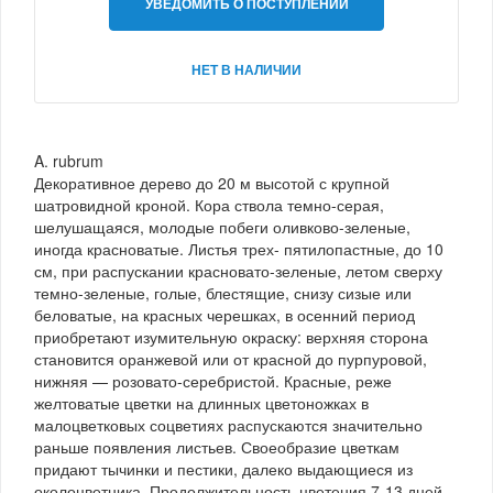
УВЕДОМИТЬ О ПОСТУПЛЕНИИ
НЕТ В НАЛИЧИИ
A. rubrum
Декоративное дерево до 20 м высотой с крупной
шатровидной кроной. Кора ствола темно-серая,
шелушащаяся, молодые побеги оливково-зеленые,
иногда красноватые. Листья трех- пятилопастные, до 10
см, при распускании красновато-зеленые, летом сверху
темно-зеленые, голые, блестящие, снизу сизые или
беловатые, на красных черешках, в осенний период
приобретают изумительную окраску: верхняя сторона
становится оранжевой или от красной до пурпуровой,
нижняя — розовато-серебристой. Красные, реже
желтоватые цветки на длинных цветоножках в
малоцветковых соцветиях распускаются значительно
раньше появления листьев. Своеобразие цветкам
придают тычинки и пестики, далеко выдающиеся из
околоцветника. Продолжительность цветения 7-13 дней.