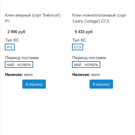
Клен веерный (сорт 'Sekimori')
Клен ложноплатановый (сорт
P1
'Leat's Cottage') C7,5
2 990 руб
9 433 руб
Тип КС
Тип КС
P1L
C7,5
Период поставки
Период поставки
МАЙ - НОЯБРЬ
МАЙ - НОЯБРЬ
Наличие:
Наличие:
мало
мало
В корзину
В корзину