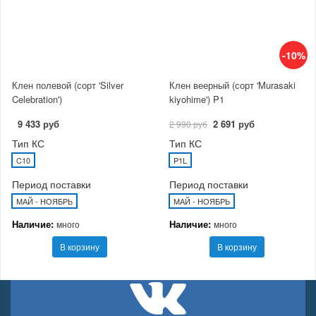
-10%
Клен полевой (сорт 'Silver
Клен веерный (сорт 'Murasaki
Celebration')
kiyohime') P1
9 433 руб
2 691 руб
2 990 руб
Тип КС
Тип КС
C10
P1L
Период поставки
Период поставки
МАЙ - НОЯБРЬ
МАЙ - НОЯБРЬ
Наличие:
Наличие:
много
много
В корзину
В корзину