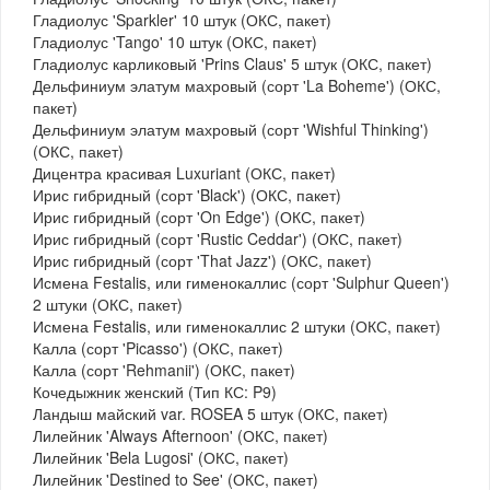
Гладиолус 'Sparkler' 10 штук (ОКС, пакет)
Гладиолус 'Tango' 10 штук (ОКС, пакет)
Гладиолус карликовый 'Prins Claus' 5 штук (ОКС, пакет)
Дельфиниум элатум махровый (сорт 'La Boheme') (ОКС,
пакет)
Дельфиниум элатум махровый (сорт 'Wishful Thinking')
(ОКС, пакет)
Дицентра красивая Luxuriant (ОКС, пакет)
Ирис гибридный (сорт 'Black') (ОКС, пакет)
Ирис гибридный (сорт 'On Edge') (ОКС, пакет)
Ирис гибридный (сорт 'Rustic Ceddar') (ОКС, пакет)
Ирис гибридный (сорт 'That Jazz') (ОКС, пакет)
Исмена Festalis, или гименокаллис (сорт 'Sulphur Queen')
2 штуки (ОКС, пакет)
Исмена Festalis, или гименокаллис 2 штуки (ОКС, пакет)
Калла (сорт 'Picasso') (ОКС, пакет)
Калла (сорт 'Rehmanii') (ОКС, пакет)
Кочедыжник женский (Тип КС: P9)
Ландыш майский var. ROSEA 5 штук (ОКС, пакет)
Лилейник 'Always Afternoon' (ОКС, пакет)
Лилейник 'Bela Lugosi' (ОКС, пакет)
Лилейник 'Destined to See' (ОКС, пакет)