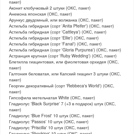
пакет)
Аконит клобучковый 2 штуки (ОКС, пакет)
Анемона японская (ОКС, пакет)
Арункус двудомный, или волжанка (ОКС, пакет)
Астильба гибридная (сорт 'Anita Pfeifer') (ОКС, пакет)
Астильба гибридная (сорт 'Cattleya') (ОКС, пакет)
Астильба гибридная (сорт 'Ellie') (ОКС, пакет)
Астильба гибридная (сорт 'Fanal') (ОКС, пакет)
Астильба гибридная (сорт 'Gloria Purpurea') (ОКС, пакет)
Астранция крупная (сорт 'Ruby Wedding') (ОКС, пакет)
Блетилла гиацинтовая, или фиолетовая орхидея (ОКС,
пакет)
Галтония беловатая, или Капский гиацинт 3 штуки (ОКС,
пакет)
Георгин декоративный (сорт 'Rebbeca's World') (ОКС,
пакет)
Гипсофила метельчатая White (ОКС, пакет)
Гладиолус 'Black Surprise' 7 (+3 в подарок) штук (ОКС,
пакет)
Гладиолус 'Blue Frost' 10 штук (ОКС, пакет)
Гладиолус 'Passos' 10 штук (ОКС, пакет)
Гладиолус 'Priscilla' 10 штук (ОКС, пакет)
Гладиолус 'Shocking' 10 штук (ОКС, пакет)