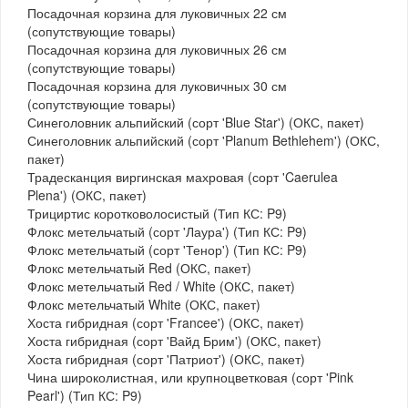
Посадочная корзина для луковичных 22 см
(сопутствующие товары)
Посадочная корзина для луковичных 26 см
(сопутствующие товары)
Посадочная корзина для луковичных 30 см
(сопутствующие товары)
Синеголовник альпийский (сорт 'Blue Star') (ОКС, пакет)
Синеголовник альпийский (сорт 'Planum Bethlehem') (ОКС,
пакет)
Традесканция виргинская махровая (сорт 'Caerulea
Plena') (ОКС, пакет)
Трициртис коротковолосистый (Тип КС: P9)
Флокс метельчатый (сорт 'Лаура') (Тип КС: P9)
Флокс метельчатый (сорт 'Тенор') (Тип КС: P9)
Флокс метельчатый Red (ОКС, пакет)
Флокс метельчатый Red / White (ОКС, пакет)
Флокс метельчатый White (ОКС, пакет)
Хоста гибридная (сорт 'Francee') (ОКС, пакет)
Хоста гибридная (сорт 'Вайд Брим') (ОКС, пакет)
Хоста гибридная (сорт 'Патриот') (ОКС, пакет)
Чина широколистная, или крупноцветковая (сорт 'Pink
Pearl') (Тип КС: P9)