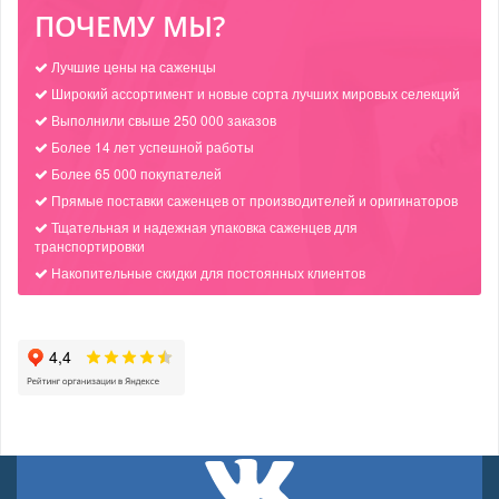
ПОЧЕМУ МЫ?
Лучшие цены на саженцы
Широкий ассортимент и новые сорта лучших мировых селекций
Выполнили свыше 250 000 заказов
Более 14 лет успешной работы
Более 65 000 покупателей
Прямые поставки саженцев от производителей и оригинаторов
Тщательная и надежная упаковка саженцев для
транспортировки
Накопительные скидки для постоянных клиентов