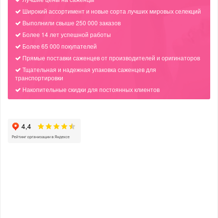
Широкий ассортимент и новые сорта лучших мировых селекций
Выполнили свыше 250 000 заказов
Более 14 лет успешной работы
Более 65 000 покупателей
Прямые поставки саженцев от производителей и оригинаторов
Тщательная и надежная упаковка саженцев для
транспортировки
Накопительные скидки для постоянных клиентов