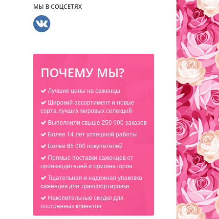
МЫ В СОЦСЕТЯХ
ПОЧЕМУ МЫ?
Лучшие цены на саженцы
Широкий ассортимент и новые
сорта лучших мировых селекций
Выполнили свыше 250 000 заказов
Более 14 лет успешной работы
Более 65 000 покупателей
Прямые поставки саженцев от
производителей и оригинаторов
Тщательная и надежная упаковка
саженцев для транспортировки
Накопительные скидки для
постоянных клиентов