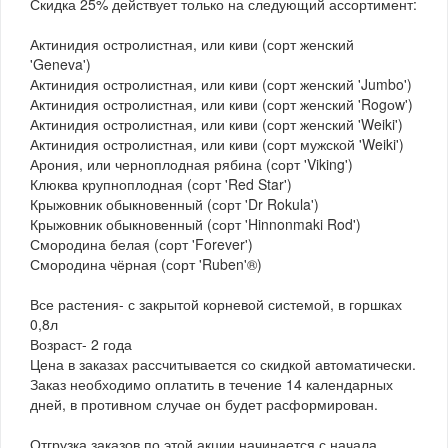
Скидка 25% действует только на следующий ассортимент:
Актинидия остролистная, или киви (сорт женский
'Geneva')
Актинидия остролистная, или киви (сорт женский 'Jumbo')
Актинидия остролистная, или киви (сорт женский 'Rogоw')
Актинидия остролистная, или киви (сорт женский 'Weiki')
Актинидия остролистная, или киви (сорт мужской 'Weiki')
Арония, или черноплодная рябина (сорт 'Viking')
Клюква крупноплодная (сорт 'Red Star')
Крыжовник обыкновенный (сорт 'Dr Rokula')
Крыжовник обыкновенный (сорт 'Hinnonmaki Rod')
Смородина белая (сорт 'Forever')
Смородина чёрная (сорт 'Ruben'®)
Все растения- с закрытой корневой системой, в горшках
0,8л
Возраст- 2 года
Цена в заказах рассчитывается со скидкой автоматически.
Заказ необходимо оплатить в течение 14 календарных
дней, в противном случае он будет расформирован.
Отгрузка заказов по этой акции начинается с начала