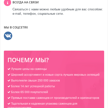
ВСЕГДА НА СВЯЗИ
Связаться с нами можно любым удобным для вас способом:
e-mail, телефон, социальные сети.
МЫ В СОЦСЕТЯХ
ПОЧЕМУ МЫ?
Лучшие цены на саженцы
Широкий ассортимент и новые сорта лучших мировых селекций
Выполнили свыше 250 000 заказов
Более 14 лет успешной работы
Более 65 000 покупателей
Прямые поставки саженцев от производителей и оригинаторов
Тщательная и надежная упаковка саженцев для
транспортировки