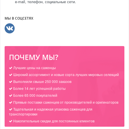
e-mail, телефон, социальные сети.
МЫ В СОЦСЕТЯХ
ПОЧЕМУ МЫ?
Лучшие цены на саженцы
Широкий ассортимент и новые сорта лучших мировых селекций
Выполнили свыше 250 000 заказов
Более 14 лет успешной работы
Более 65 000 покупателей
Прямые поставки саженцев от производителей и оригинаторов
Тщательная и надежная упаковка саженцев для
транспортировки
Накопительные скидки для постоянных клиентов