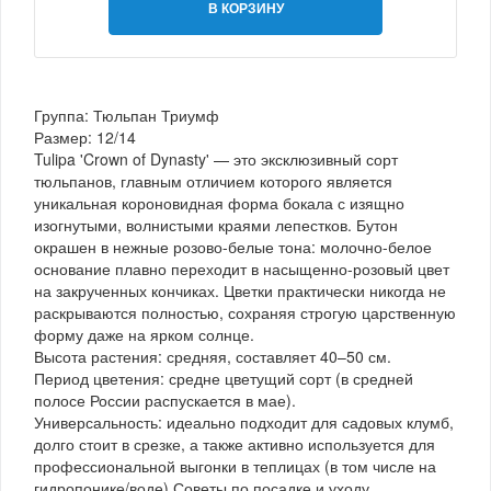
В КОРЗИНУ
Группа: Тюльпан Триумф
Размер: 12/14
Tulipa 'Crown of Dynasty' — это эксклюзивный сорт
тюльпанов, главным отличием которого является
уникальная короновидная форма бокала с изящно
изогнутыми, волнистыми краями лепестков. Бутон
окрашен в нежные розово-белые тона: молочно-белое
основание плавно переходит в насыщенно-розовый цвет
на закрученных кончиках. Цветки практически никогда не
раскрываются полностью, сохраняя строгую царственную
форму даже на ярком солнце.
Высота растения: средняя, составляет 40–50 см.
Период цветения: средне цветущий сорт (в средней
полосе России распускается в мае).
Универсальность: идеально подходит для садовых клумб,
долго стоит в срезке, а также активно используется для
профессиональной выгонки в теплицах (в том числе на
гидропонике/воде).Советы по посадке и уходу.