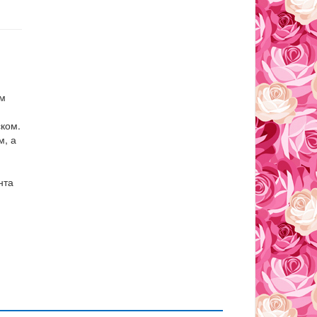
ам
ком.
м, а
нта