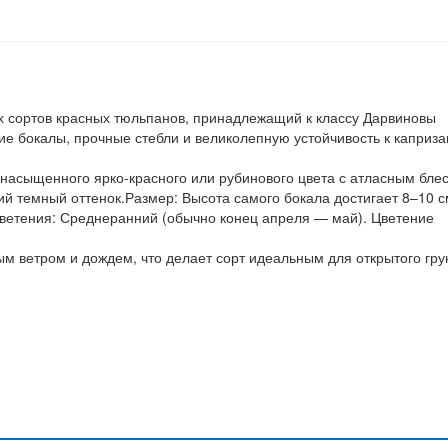
х сортов красных тюльпанов, принадлежащий к классу Дарвиновы
ие бокалы, прочные стебли и великолепную устойчивость к каприз
насыщенного ярко-красного или рубинового цвета с атласным блес
й темный оттенок.Размер: Высота самого бокала достигает 8–10 с
цветения: Среднеранний (обычно конец апреля — май). Цветение
м ветром и дождем, что делает сорт идеальным для открытого гру