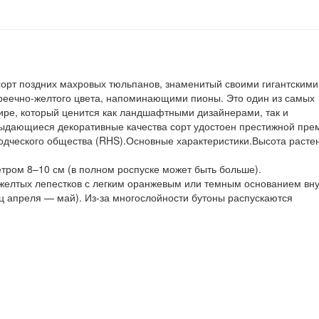
 сорт поздних махровых тюльпанов, знаменитый своими гигантскими
еечно-желтого цвета, напоминающими пионы. Это один из самых
ире, который ценится как ландшафтными дизайнерами, так и
ыдающиеся декоративные качества сорт удостоен престижной пре
водческого общества (RHS).Основные характеристики.Высота расте
тром 8–10 см (в полном роспуске может быть больше).
-желтых лепестков с легким оранжевым или темным основанием вн
ц апреля — май). Из-за многослойности бутоны распускаются