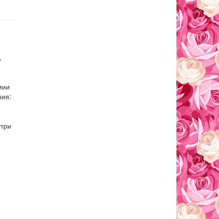
,
мии
ния:
утри