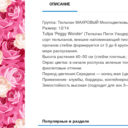
ОПИСАНИЕ
Группа: Тюльпан МАХРОВЫЙ Многоцветков
Размер: 12/14
Tulipa 'Peggy Wonder' (Тюльпан Пегги Уанде
сорт тюльпанов, внешне напоминающий пионы
прочном стебле формируется от 3 до 6 круп
мере распускания.
Высота растения 40–50 см (стебли плотные, 
Окрас цветка: в начале роспуска зеленые т
фиолетовые оттенки
Период цветения:Середина — конец мая (цве
Применение- клумбы, бордюры, контейнерная
Зимостойкость высокая (подходит для зон 3–
Популярные в разделе