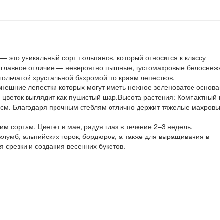
) — это уникальный сорт тюльпанов, который относится к классу
го главное отличие — невероятно пышные, густомахровые белоснеж
ольчатой хрустальной бахромой по краям лепестков.
внешние лепестки которых могут иметь нежное зеленоватое основа
 цветок выглядит как пушистый шар.Высота растения: Компактный 
0 см. Благодаря прочным стеблям отлично держит тяжелые махров
м сортам. Цветет в мае, радуя глаз в течение 2–3 недель.
лумб, альпийских горок, бордюров, а также для выращивания в
я срезки и создания весенних букетов.