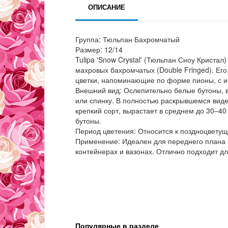
ОПИСАНИЕ
Группа: Тюльпан Бахромчатый
Размер: 12/14
Tulipa 'Snow Crystal' (Тюльпан Сноу Кристал
махровых бахромчатых (Double Fringed). Е
цветки, напоминающие по форме пионы, с иг
Внешний вид: Ослепительно белые бутоны, 
или спинку. В полностью раскрывшемся виде
крепкий сорт, вырастает в среднем до 30–4
бутоны.
Период цветения: Относится к поздноцветущи
Применение: Идеален для переднего плана к
контейнерах и вазонах. Отлично подходит дл
Популярные в разделе