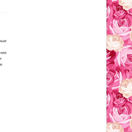
ные
ние
и
ые