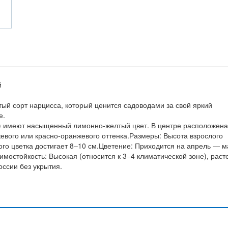
й
ый сорт нарцисса, который ценится садоводами за свой яркий
е.
а) имеют насыщенный лимонно-желтый цвет. В центре расположена
евого или красно-оранжевого оттенка.Размеры: Высота взрослого
ого цветка достигает 8–10 см.Цветение: Приходится на апрель — м
мостойкость: Высокая (относится к 3–4 климатической зоне), раст
оссии без укрытия.