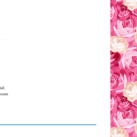
ай.
ение