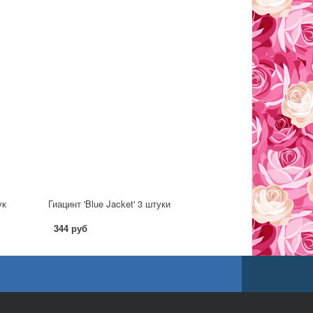
ук
Гиацинт 'Blue Jacket' 3 штуки
344 руб