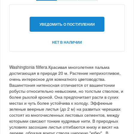
УВЕДОМИТЬ О ПОСТУПЛЕНИИ
НЕТ В НАЛИЧИИ
Washingtonia filifera.Красивая многолетняя пальма
достигающая в природе 20 м. Растение неприхотливое,
очень интересное для комнатного цветоводства.
Вашингтония нитеносная отличается от вашингтонии
робусты относительно невысоким, но толстым стволом, и
более рыхлой кроной. Она предпочитает расти в сухих
местах и чуть более устойчива к холоду. Эффекные
зеленые веерные листья (до 2 м) на развитых черешках
состоят из многочисленных листовых сегментов, между
которыми свисают тонкие кудрявые нити. В природных
условиях засохшие листья отгибаются книзу и висят на
дереве, образуя вокруг ствола широкую "юбку" . В