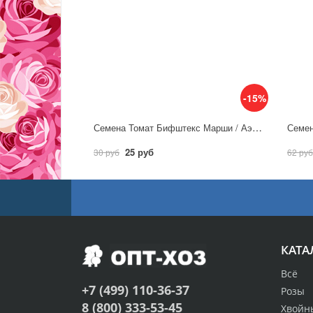
-15%
Семена Томат Бифштекс Марши / Аэлита
25 руб
30 руб
62 руб
КАТА
Всё
+7 (499) 110-36-37
Розы
8 (800) 333-53-45
Хвойн