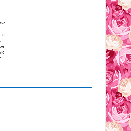
тка
ого
ы.
рое
ых
е