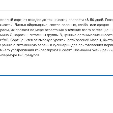
пелый сорт, от всходов до технической спелости 48-50 дней. Розе
высотой. Листья яйцевидные, светло-зеленые, слабо- или средне-
раем, их срезают по мере отрастания в течение всего вегетационн
мина С, каротин, витамины группы В, ценные органические кислот
 кг/м2. Сорт ценится за высокую урожайность зеленой массы, быст
ак раннюю витаминную зелень в кулинарии для приготовления перв
зимнего употребления консервируют и солят. Возможны очень ранни
мпературе 6-8 градусов.