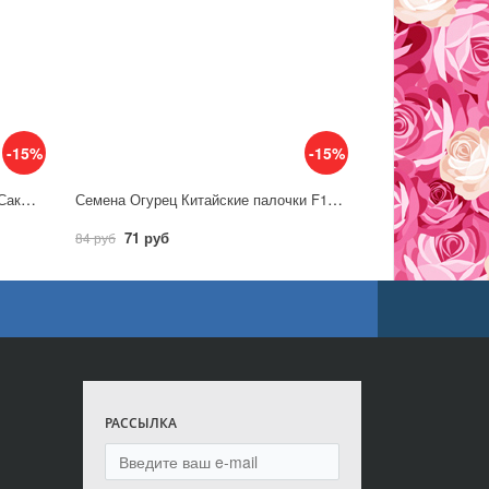
-15%
-15%
Семена Томат Мариана F1 5 шт. (Саката)/ Гавриш
Семена Огурец Китайские палочки F1 10шт / Аэлита
71 руб
84 руб
РАССЫЛКА