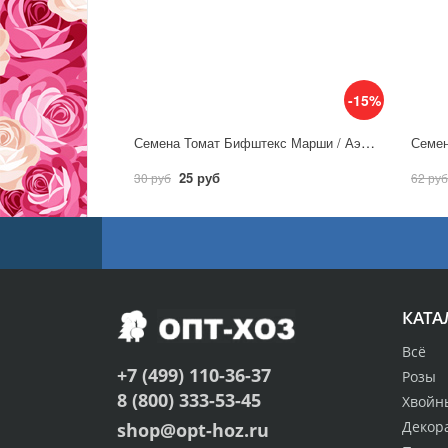
-15%
Семена Томат Бифштекс Марши / Аэлита
25 руб
30 руб
62 руб
КАТА
Всё
+7 (499) 110-36-37
Розы
8 (800) 333-53-45
Хвойн
Декор
shop@opt-hoz.ru