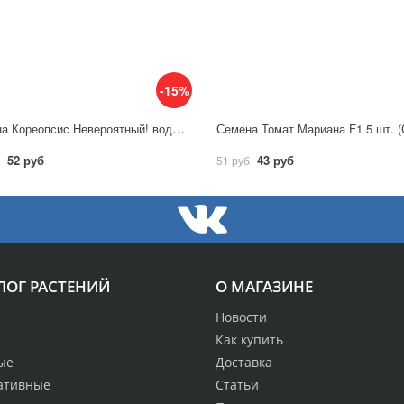
-15%
Семена Кореопсис Невероятный! водоворот / Аэлита
52 руб
43 руб
51 руб
ЛОГ РАСТЕНИЙ
О МАГАЗИНЕ
Новости
Как купить
ые
Доставка
ативные
Статьи