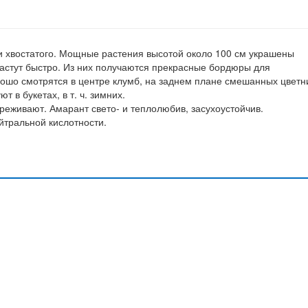
 хвостатого. Мощные растения высотой около 100 см украшены
астут быстро. Из них получаются прекрасные бордюры для
рошо смотрятся в центре клумб, на заднем плане смешанных цветн
 в букетах, в т. ч. зимних.
еживают. Амарант свето- и теплолюбив, засухоустойчив.
йтральной кислотности.