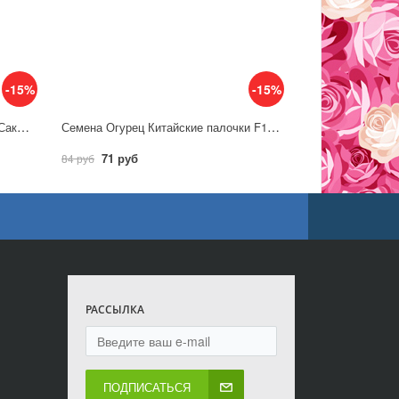
-15%
-15%
Семена Томат Мариана F1 5 шт. (Саката)/ Гавриш
Семена Огурец Китайские палочки F1 10шт / Аэлита
71 руб
84 руб
РАССЫЛКА
ПОДПИСАТЬСЯ