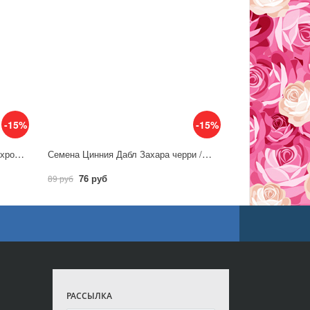
-15%
-15%
Семена Цинния Белиз скарлет махровая / Аэлита
Семена Цинния Дабл Захара черри /Аэлита
76 руб
89 руб
РАССЫЛКА