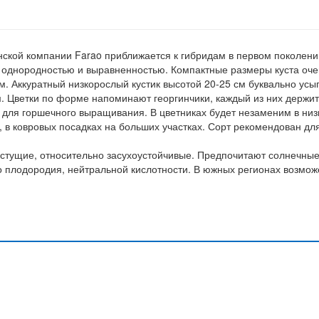
ской компании Farao приближается к гибридам в первом поколени
 однородностью и выравненностью. Компактные размеры куста оче
. Аккуратный низкорослый кустик высотой 20-25 см буквально усы
. Цветки по форме напоминают георгинчики, каждый из них держи
т для горшечного выращивания. В цветниках будет незаменим в ни
 в ковровых посадках на больших участках. Сорт рекомендован дл
стущие, относительно засухоустойчивые. Предпочитают солнечны
о плодородия, нейтральной кислотности. В южных регионах возмож