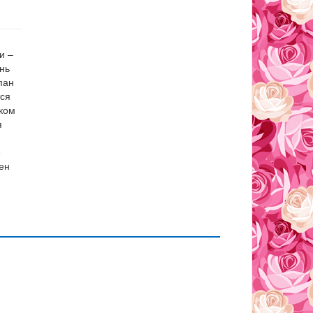
и –
нь
пан
тся
зком
я
е
ен