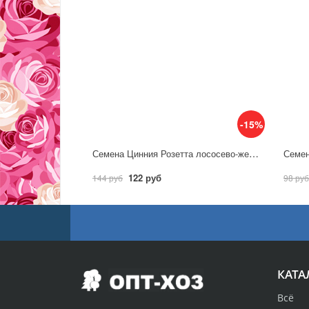
-15%
Семена Цинния Розетта лососево-желтая / Аэлита
122 руб
144 руб
98 руб
КАТА
Всё