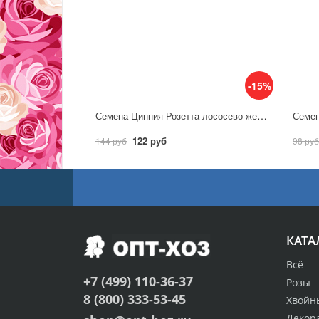
-15%
Семена Цинния Розетта лососево-желтая / Аэлита
122 руб
144 руб
98 руб
КАТА
Всё
+7 (499) 110-36-37
Розы
8 (800) 333-53-45
Хвойн
Декор