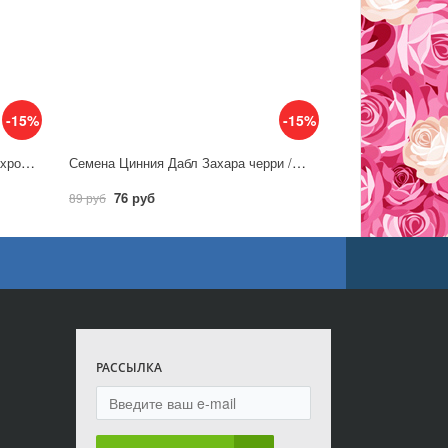
-15%
-15%
Семена Цинния Белиз скарлет махровая / Аэлита
Семена Цинния Дабл Захара черри /Аэлита
76 руб
89 руб
РАССЫЛКА