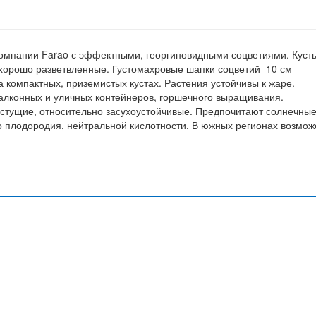
компании Farao с эффектными, георгиновидными соцветиями. Куст
хорошо разветвленные. Густомахровые шапки соцветий 10 см
 компактных, приземистых кустах. Растения устойчивы к жаре.
алконных и уличных контейнеров, горшечного выращивания.
стущие, относительно засухоустойчивые. Предпочитают солнечны
о плодородия, нейтральной кислотности. В южных регионах возмож