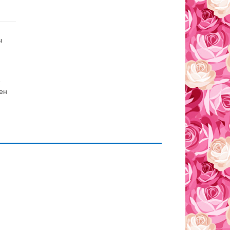
ы
е
ен