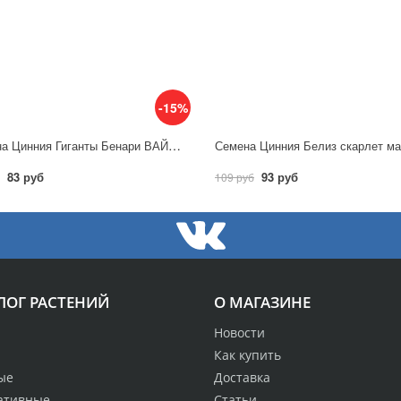
-15%
Семена Цинния Гиганты Бенари ВАЙН(ВИННАЯ) / Аэлита
83 руб
93 руб
109 руб
ЛОГ РАСТЕНИЙ
О МАГАЗИНЕ
Новости
Как купить
ые
Доставка
ативные
Статьи