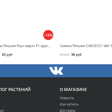
-15%
Семена Петуния Роуз пируэт F1 крупноцв. махровая / Аэлита
63 руб
38 руб
45 руб
ЛОГ РАСТЕНИЙ
О МАГАЗИНЕ
Новости
Как купить
ые
Доставка