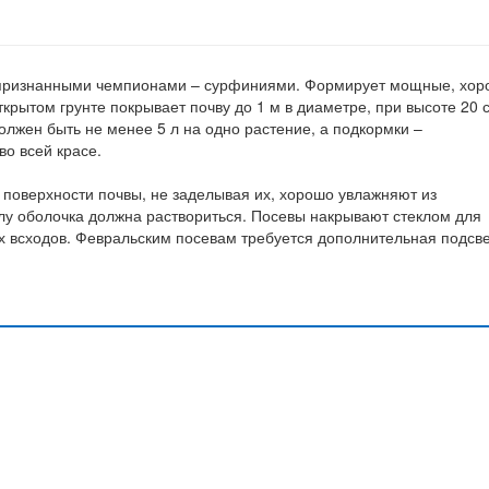
 признанными чемпионами – сурфиниями. Формирует мощные, хо
рытом грунте покрывает почву до 1 м в диаметре, при высоте 20 
лжен быть не менее 5 л на одно растение, а подкормки –
во всей красе.
 поверхности почвы, не заделывая их, хорошо увлажняют из
лу оболочка должна раствориться. Посевы накрывают стеклом для
 всходов. Февральским посевам требуется дополнительная подсве