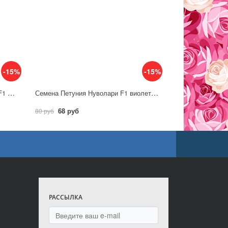
-15%
-15%
Семена Петуния САКСЕСС! 360° F1 Бургунди / Аэлита
Семена Петуния Нуволари F1 виолет / Аэлита
68 руб
80 руб
РАССЫЛКА