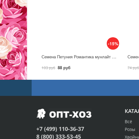
-15%
Семена Петуния Романтика мунлайт F1 / Аэлита
88 руб
103 руб
74 руб
КАТА
Всё
+7 (499) 110-36-37
Розы
8 (800) 333-53-45
Хвойн