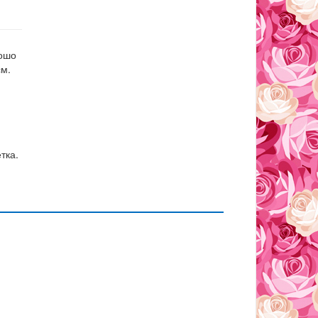
рошо
см.
тка.