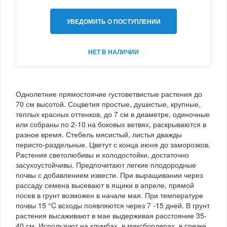
УВЕДОМИТЬ О ПОСТУПЛЕНИИ
НЕТ В НАЛИЧИИ
Однолетние прямостоячие густоветвистые растения до
70 см высотой. Соцветия простые, душистые, крупные,
теплых красных оттенков, до 7 см в диаметре, одиночные
или собраны по 2-10 на боковых ветвях, раскрываются в
разное время. Стебель мясистый, листья дважды
перисто-раздельные. Цветут с конца июня до заморозков.
Растения светолюбивы и холодостойки, достаточно
засухоустойчивы. Предпочитают легкие плодородные
почвы с добавлением извести. При выращивании через
рассаду семена высевают в ящики в апреле, прямой
посев в грунт возможен в начале мая. При температуре
почвы 15 °C всходы появляются через 7 -15 дней. В грунт
растения высаживают в мае выдерживая расстояние 35-
40 см. Используют на клумбах, в миксбордерах, в срезке.