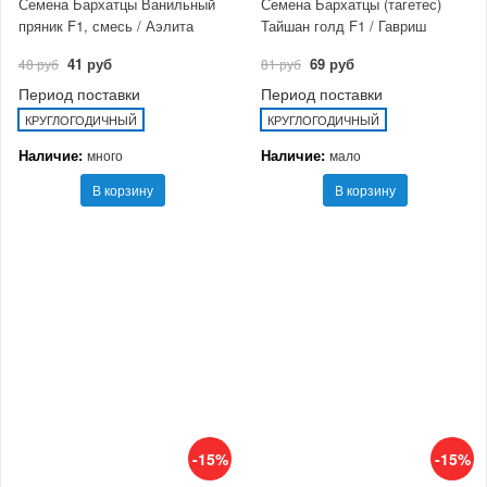
Семена Бархатцы Ванильный
Семена Бархатцы (тагетес)
пряник F1, смесь / Аэлита
Тайшан голд F1 / Гавриш
41 руб
69 руб
48 руб
81 руб
Период поставки
Период поставки
КРУГЛОГОДИЧНЫЙ
КРУГЛОГОДИЧНЫЙ
Наличие:
Наличие:
много
мало
В корзину
В корзину
-15%
-15%