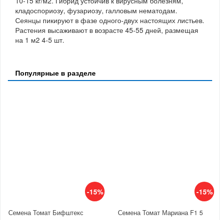
10-15 кг/м2. Гибрид устойчив к вирусным болезням,
кладоспориозу, фузариозу, галловым нематодам.
Сеянцы пикируют в фазе одного-двух настоящих листьев.
Растения высаживают в возрасте 45-55 дней, размещая
на 1 м2 4-5 шт.
Популярные в разделе
-15%
-15%
Семена Томат Бифштекс
Семена Томат Мариана F1 5