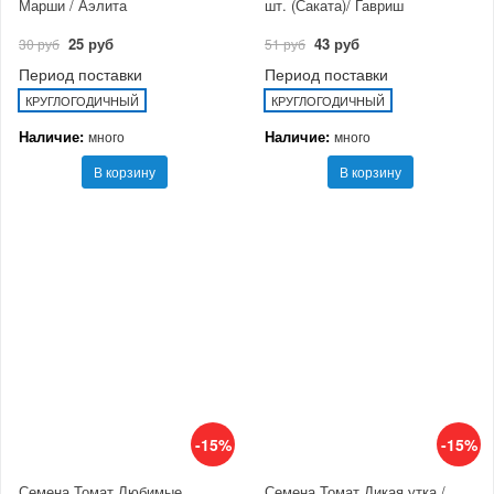
Марши / Аэлита
шт. (Саката)/ Гавриш
25 руб
43 руб
30 руб
51 руб
Период поставки
Период поставки
КРУГЛОГОДИЧНЫЙ
КРУГЛОГОДИЧНЫЙ
Наличие:
Наличие:
много
много
В корзину
В корзину
-15%
-15%
Семена Томат Любимые
Семена Томат Дикая утка /