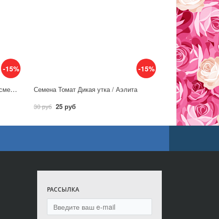
-15%
-15%
Семена Томат Любимые гиганты, смесь / Аэлита
Семена Томат Дикая утка / Аэлита
25 руб
30 руб
РАССЫЛКА