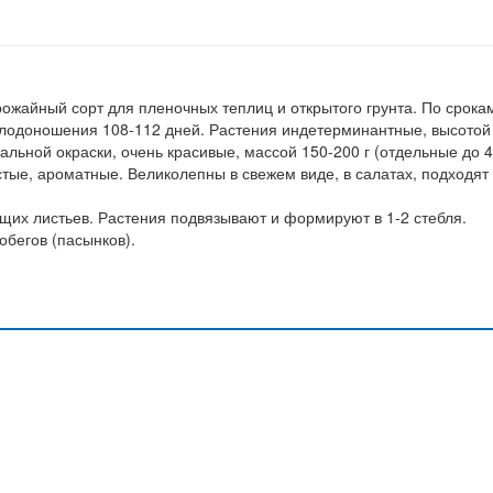
жайный сорт для пленочных теплиц и открытого грунта. По срока
плодоношения 108-112 дней. Растения индетерминантные, высотой 
кальной окраски, очень красивые, массой 150-200 г (отдельные до 
стые, ароматные. Великолепны в свежем виде, в салатах, подходят
щих листьев. Растения подвязывают и формируют в 1-2 стебля.
бегов (пасынков).