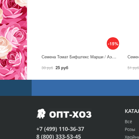
-15%
Семена Томат Бифштекс Марши / Аэлита
25 руб
30 руб
51 руб
КАТА
Всё
+7 (499) 110-36-37
Розы
8 (800) 333-53-45
Хвойн