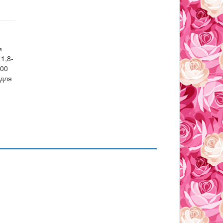
м
1,8-
400
 для