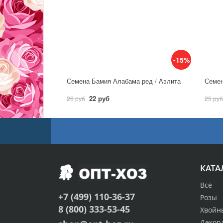
-15%
Семена Бамия Алабама ред / Аэлита
Семен
22 руб
26 руб
25 руб
КАТА
Всё
+7 (499) 110-36-37
Розы
8 (800) 333-53-45
Хвойн
Декор