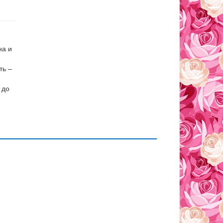
я
на и
ть –
 до