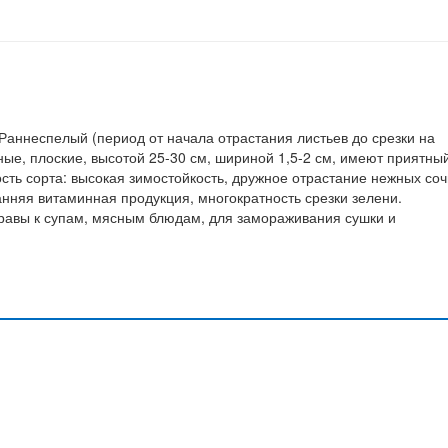
Раннеспелый (период от начала отрастания листьев до срезки на
ёные, плоские, высотой 25-30 см, шириной 1,5-2 см, имеют приятны
ость сорта: высокая зимостойкость, дружное отрастание нежных со
анняя витаминная продукция, многократность срезки зелени.
правы к супам, мясным блюдам, для замораживания сушки и