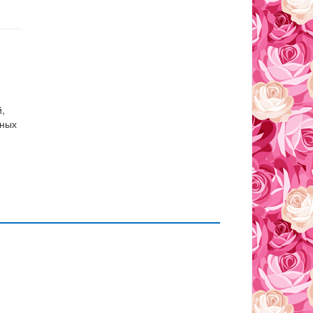
й,
чных