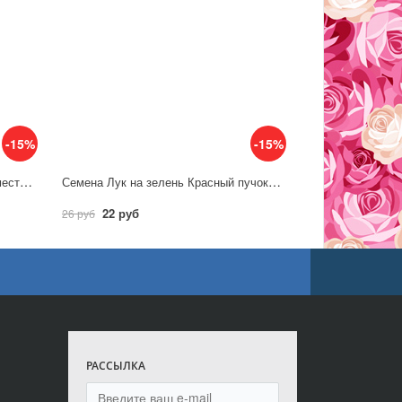
-15%
-15%
Семена Лук репч. Бессоновский местный / Аэлита
Семена Лук на зелень Красный пучок 0,3г / Аэлита
22 руб
26 руб
РАССЫЛКА