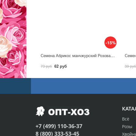
-15%
Семена Абрикос манчжурский Розовая дымка 3 шт / Гавриш
62 руб
73 руб
39 руб
КАТА
Всё
+7 (499) 110-36-37
Розы
8 (800) 333-53-45
Хвойн