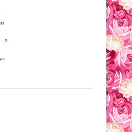
из
 – 2-
 до