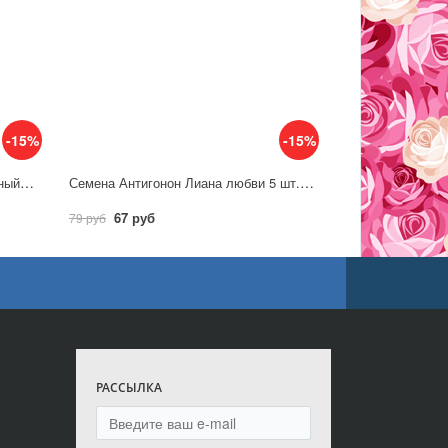
-15%
-15%
Семена Лавр Экзотика вечнозеленый / Аэлита
Семена Антигонон Лиана любви 5 шт. / Гавриш
67 руб
79 руб
РАССЫЛКА