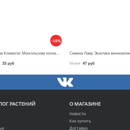
-15%
Семена Клематис Монгольские колокольчики (цельнолистный) 0,05 г/ Гавриш
33 руб
47 руб
55 руб
ЛОГ РАСТЕНИЙ
О МАГАЗИНЕ
Новости
Как купить
ые
Доставка