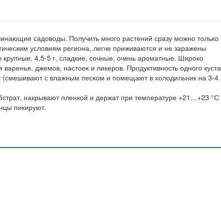
инающие садоводы. Получить много растений сразу можно только 
тическим условиям региона, легче приживаются и не заражены
 крупные, 4,5-5 г, сладкие, сочные, очень ароматные. Широко
 варенья, джемов, настоек и ликеров. Продуктивность одного куста
т (смешивают с влажным песком и помещают в холодильник на 3-4
бстрат, накрывают пленкой и держат при температуре +21…+23 °С
янцы пикируют.