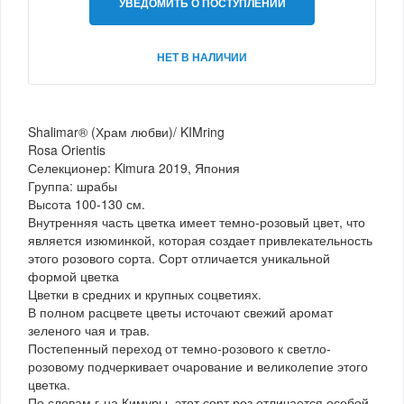
УВЕДОМИТЬ О ПОСТУПЛЕНИИ
НЕТ В НАЛИЧИИ
Shalimar® (Храм любви)/ KIMring
Rosa Orientis
Селекционер: Kimura 2019, Япония
Группа: шрабы
Высота 100-130 см.
Внутренняя часть цветка имеет темно-розовый цвет, что
является изюминкой, которая создает привлекательность
этого розового сорта. Сорт отличается уникальной
формой цветка
Цветки в средних и крупных соцветиях.
В полном расцвете цветы источают свежий аромат
зеленого чая и трав.
Постепенный переход от темно-розового к светло-
розовому подчеркивает очарование и великолепие этого
цветка.
По словам г-на Кимуры, этот сорт роз отличается особой