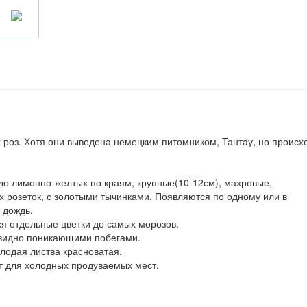
х роз. Хотя они выведена немецким питомником, Тантау, но происх
до лимонно-желтых по краям, крупные(10-12см), махровые,
розеток, с золотыми тычинками. Появляются по одному или в
 дождь.
я отдельные цветки до самых морозов.
говидно поникающими побегами.
лодая листва красноватая.
ит для холодных продуваемых мест.