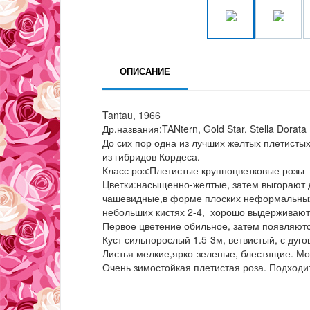
ОПИСАНИЕ
Tantau, 1966
Др.названия:TANtern, Gold Star, Stella Dorata
До сих пор одна из лучших желтых плетисты
из гибридов Кордеса.
Класс роз:Плетистые крупноцветковые розы
Цветки:насыщенно-желтые, затем выгорают 
чашевидные,в форме плоских неформальных 
небольших кистях 2-4, хорошо выдерживают
Первое цветение обильное, затем появляютс
Куст сильнорослый 1.5-3м, ветвистый, с ду
Листья мелкие,ярко-зеленые, блестящие. Мо
Очень зимостойкая плетистая роза. Подход