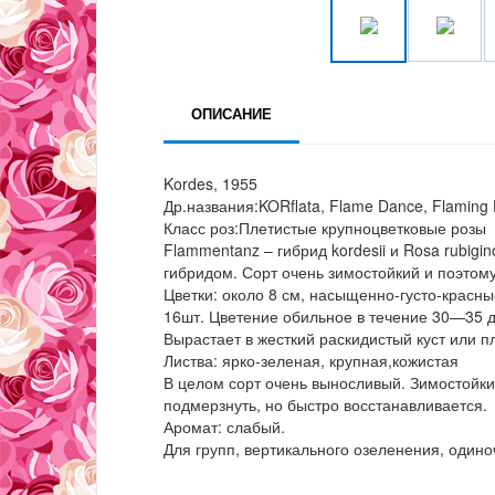
ОПИСАНИЕ
Kordes, 1955
Др.названия:KORflata, Flame Dance, Flaming
Класс роз:Плетистые крупноцветковые розы
Flammentanz – гибрид kordesii и Rosa rubig
гибридом. Сорт очень зимостойкий и поэтом
Цветки: около 8 см, насыщенно-густо-красные
16шт. Цветение обильное в течение 30—35 д
Вырастает в жесткий раскидистый куст или п
Листва: ярко-зеленая, крупная,кожистая
В целом сорт очень выносливый. Зимостойки
подмерзнуть, но быстро восстанавливается.
Аромат: слабый.
Для групп, вертикального озеленения, один