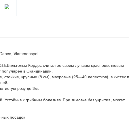
 Dance, Vlammenspel
inosa.Вильгельм Кордес считал ее своим лучшим красноцветковым
у популярен в Скандинавии.
, стойкие, крупные (8 см), махровые (25—40 лепестков), в кистях п
ней.
летистую розу до 3м.
й. Устойчив к грибным болезням.При зимовке без укрытия, может
очных посадок