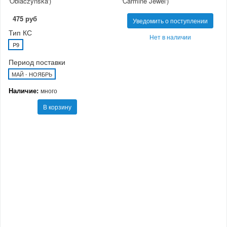
'Oblaczynska')
'Carmine Jewel')
475 руб
Уведомить о поступлении
Тип КС
Нет в наличии
P9
Период поставки
МАЙ - НОЯБРЬ
Наличие:
много
В корзину