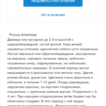
УВЕДОМИТЬ О ПОСТУПЛЕНИИ
НЕТ В НАЛИЧИИ
Prunus tomentosa
Деревце или кустарник до 2-3 м высотой с
широкояйцевидной, густой кроной. Кора ветвей
сероватых оттенков; однолетние побеги густо опушенные.
Листья овальные или обратнояйцевидные, заостренные
на вершине, серовато-зеленые сверху, войлочно-
опушенные снизу, гофрированные, на небольших,
серовойлочных черешках. В осенний период листья
окрашиваются в красноватые или желтые тона. Цветки
розово-белые, душистые. Цветение очень красочное и
обильное, в течение 7-10 дней. Плоды шаровидные,
шарлахово-красные, на коротких плодоножках,
опушенные, с приятным нежным вкусом. Плодоносит с 3-
4 лет. При хорошем плодоношении ветви бывают как бы
облеплены плодами. В этот период с ней трудно
сравниться декоративностью. Рекомендуется для