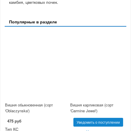
камбия, цветковых почек.
Популярные в разделе
Вишня обыкновенная (сорт
Вишня карликовая (сорт
'Oblaczynska')
'Carmine Jewel')
475 руб
Уведомить о поступлении
Тип КС