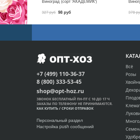
Виноград (сорт 'АКАДЕМИК')
98 руб
327 руб
378 р
КАТА
Всё
+7 (499) 110-36-37
Розы
8 (800) 333-53-45
Хвойн
Декор
shop@opt-hoz.ru
Плодо
ЗВОНОК БЕСПЛАТНЫЙ ПН-ПТ С 10 ДО 17 Ч
ЗАКАЗЫ ПО ТЕЛЕФОНУ НЕ ПРИНИМАЮТСЯ.
Клема
КАК КУПИТЬ
/
СРОКИ ОТПРАВОК
Луков
Персональный раздел
Много
Настройка push сообщений
Семен
Удобр