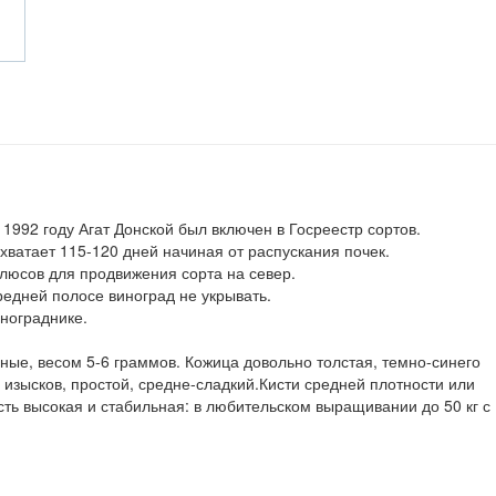
 1992 году Агат Донской был включен в Госреестр сортов.
 хватает 115-120 дней начиная от распускания почек.
плюсов для продвижения сорта на север.
редней полосе виноград не укрывать.
нограднике.
ные, весом 5-6 граммов. Кожица довольно толстая, темно-синего
з изысков, простой, средне-сладкий.Кисти средней плотности или
сть высокая и стабильная: в любительском выращивании до 50 кг с