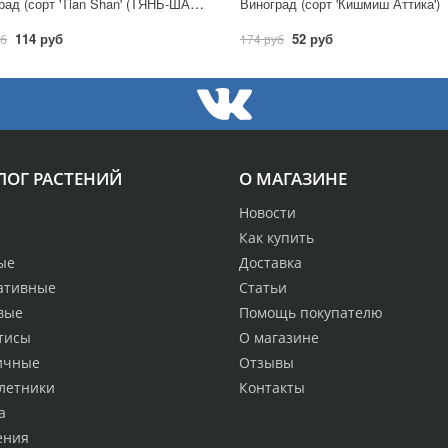
Виноград (сорт 'Tian Shan' (ТЯНЬ-ШАНЬ)
Виноград (сорт 'Кишмиш Аттика')
114 руб
52 руб
уб
174 руб
ЛОГ РАСТЕНИЙ
О МАГАЗИНЕ
Новости
Как купить
ые
Доставка
ативные
Статьи
вые
Помощь покупателю
тисы
О магазине
ичные
Отзывы
летники
Контакты
а
ения