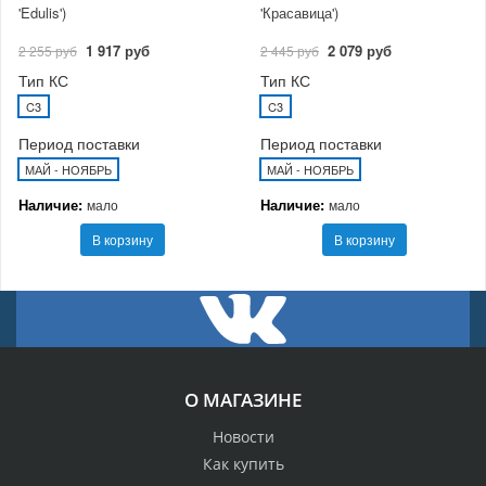
'Edulis')
'Красавица')
1 917 руб
2 079 руб
2 255 руб
2 445 руб
Тип КС
Тип КС
C3
C3
Период поставки
Период поставки
МАЙ - НОЯБРЬ
МАЙ - НОЯБРЬ
Наличие:
Наличие:
мало
мало
В корзину
В корзину
О МАГАЗИНЕ
Новости
Как купить