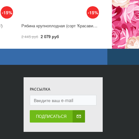
-15%
-15%
Рябина крупноплодная (сорт 'Красавица')
')
2 079 руб
2 445 руб
РАССЫЛКА
ПОДПИСАТЬСЯ