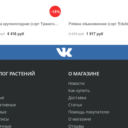
-15%
Рябина крупноплодная (сорт 'Гранатная') С5
Рябина обыкновенная (сорт 'Edulis
4 418 руб
1 917 руб
руб
2 255 руб
ЛОГ РАСТЕНИЙ
О МАГАЗИНЕ
Новости
Как купить
ые
Доставка
ативные
Статьи
вые
Помощь покупателю
тисы
О магазине
ичные
Отзывы