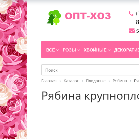
+
8
s
ВСЁ
РОЗЫ
ХВОЙНЫЕ
ДЕКОРАТ
Главная
Каталог
Плодовые
Рябина
Ря
Рябина крупнопло