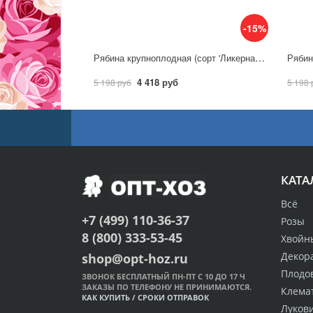
-15%
Рябина крупноплодная (сорт 'Ликерная') С5
4 418 руб
5 198 руб
5 198 
КАТА
Всё
+7 (499) 110-36-37
Розы
8 (800) 333-53-45
Хвойн
Декор
shop@opt-hoz.ru
Плодо
ЗВОНОК БЕСПЛАТНЫЙ ПН-ПТ С 10 ДО 17 Ч
ЗАКАЗЫ ПО ТЕЛЕФОНУ НЕ ПРИНИМАЮТСЯ.
Клема
КАК КУПИТЬ
/
СРОКИ ОТПРАВОК
Луков