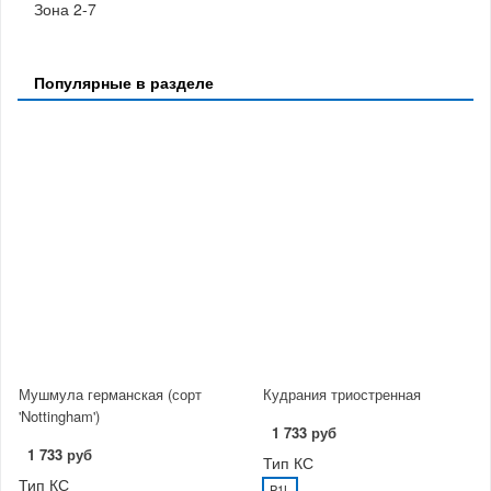
Зона 2-7
Популярные в разделе
Мушмула германская (сорт
Кудрания триостренная
'Nottingham')
1 733 руб
1 733 руб
Тип КС
Тип КС
P1L