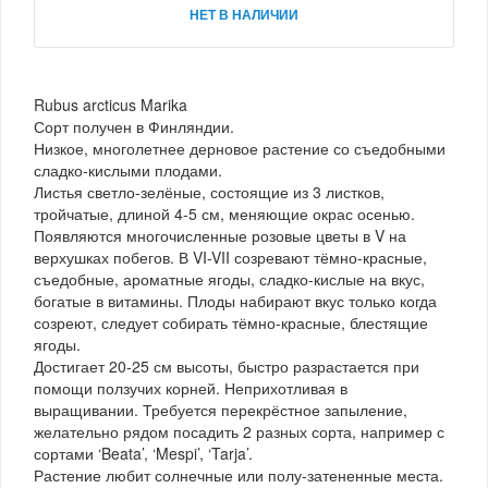
НЕТ В НАЛИЧИИ
Rubus arcticus Marika
Сорт получен в Финляндии.
Низкое, многолетнее дерновое растение со съедобными
сладко-кислыми плодами.
Листья светло-зелёные, состоящие из 3 листков,
тройчатые, длиной 4-5 см, меняющие окрас осенью.
Появляются многочисленные розовые цветы в V на
верхушках побегов. В VI-VII созревают тёмно-красные,
съедобные, ароматные ягоды, сладко-кислые на вкус,
богатые в витамины. Плоды набирают вкус только когда
созреют, следует собирать тёмно-красные, блестящие
ягоды.
Достигает 20-25 см высоты, быстро разрастается при
помощи ползучих корней. Неприхотливая в
выращивании. Требуется перекрёстное запыление,
желательно рядом посадить 2 разных сорта, например с
сортами ‘Beata’, ‘Mespi’, ‘Tarja’.
Растение любит солнечные или полу-затененные места.