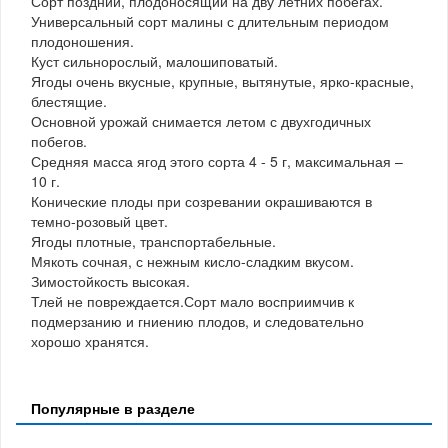
Сорт поздний, плодоносящий на дву летних побегах.
Универсальный сорт малины с длительным периодом
плодоношения.
Куст сильнорослый, малошиповатый.
Ягоды очень вкусные, крупные, вытянутые, ярко-красные,
блестящие.
Основной урожай снимается летом с двухгодичных
побегов.
Средняя масса ягод этого сорта 4 - 5 г, максимальная –
10 г.
Конические плоды при созревании окрашиваются в
темно-розовый цвет.
Ягоды плотные, транспортабельные.
Мякоть сочная, с нежным кисло-сладким вкусом.
Зимостойкость высокая.
Тлей не повреждается.Сорт мало восприимчив к
подмерзанию и гниению плодов, и следовательно
хорошо хранятся.
Популярные в разделе