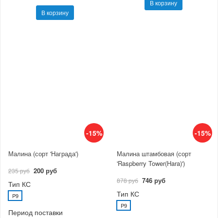
В корзину
В корзину
-15%
-15%
Малина (сорт 'Награда')
Малина штамбовая (сорт
'Raspberry Tower(Hara)')
200 руб
235 руб
746 руб
878 руб
Тип КС
Тип КС
P9
P9
Период поставки