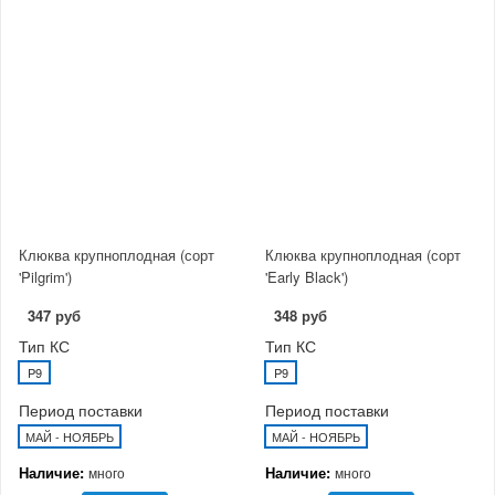
Клюква крупноплодная (сорт
Клюква крупноплодная (сорт
'Pilgrim')
'Early Black')
347 руб
348 руб
Тип КС
Тип КС
P9
P9
Период поставки
Период поставки
МАЙ - НОЯБРЬ
МАЙ - НОЯБРЬ
Наличие:
Наличие:
много
много