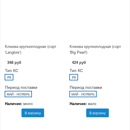
Клюква крупноплодная (сорт
Клюква крупноплодная (сорт
'Langlois')
'Big Pearl')
348 руб
424 руб
Тип КС
Тип КС
P9
P9
Период поставки
Период поставки
МАЙ - НОЯБРЬ
МАЙ - НОЯБРЬ
Наличие:
Наличие:
много
мало
В корзину
В корзину