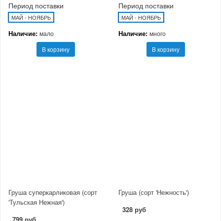
Период поставки
Период поставки
МАЙ - НОЯБРЬ
МАЙ - НОЯБРЬ
Наличие:
Наличие:
мало
много
В корзину
В корзину
Груша суперкарликовая (сорт
Груша (сорт 'Нежность')
'Тульская Нежная')
328 руб
799 руб