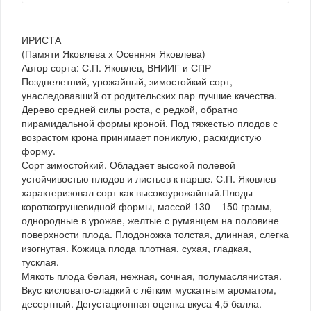
ИРИСТА
(Памяти Яковлева х Осенняя Яковлева)
Автор сорта: С.П. Яковлев, ВНИИГ и СПР
Позднелетний, урожайный, зимостойкий сорт,
унаследовавший от родительских пар лучшие качества.
Дерево средней силы роста, с редкой, обратно
пирамидальной формы кроной. Под тяжестью плодов с
возрастом крона принимает пониклую, раскидистую
форму.
Сорт зимостойкий. Обладает высокой полевой
устойчивостью плодов и листьев к парше. С.П. Яковлев
характеризовал сорт как высокоурожайный.Плоды
короткогрушевидной формы, массой 130 – 150 грамм,
однородные в урожае, желтые с румянцем на половине
поверхности плода. Плодоножка толстая, длинная, слегка
изогнутая. Кожица плода плотная, сухая, гладкая,
тусклая.
Мякоть плода белая, нежная, сочная, полумаслянистая.
Вкус кисловато-сладкий с лёгким мускатным ароматом,
десертный. Дегустационная оценка вкуса 4,5 балла.