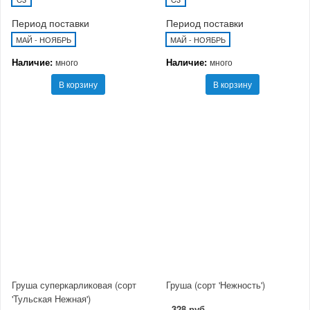
Период поставки
Период поставки
МАЙ - НОЯБРЬ
МАЙ - НОЯБРЬ
Наличие:
Наличие:
много
много
В корзину
В корзину
Груша суперкарликовая (сорт
Груша (сорт 'Нежность')
'Тульская Нежная')
328 руб