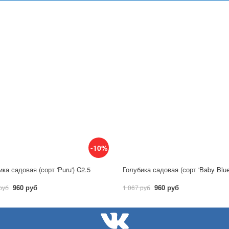
-10%
ка садовая (сорт 'Puru') C2.5
960 руб
960 руб
руб
1 067 руб