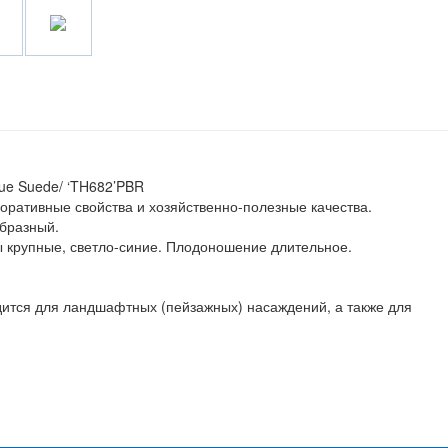
lue Suede/ ‘TH682’PBR
оративные свойства и хозяйственно-полезные качества.
образный.
ы крупные, светло-синие. Плодоношение длительное.
одится для ландшафтных (пейзажных) насаждений, а также для