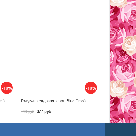
-10%
-10%
Голубика садовая (сорт 'Baby Blues') C2.5
Голубика садовая (сорт 'Blue Crop')
377 руб
419 руб