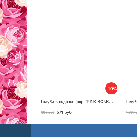
-10%
Голубика садовая (сорт 'PINK BONBONS')
Голуби
571 руб
635 руб
1 067 