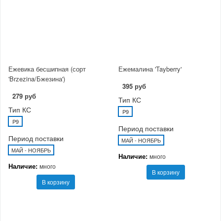
Ежевика бесшипная (сорт
Ежемалина 'Tayberry'
'Brzezina/Бжезина')
395 руб
279 руб
Тип КС
Тип КС
P9
P9
Период поставки
Период поставки
МАЙ - НОЯБРЬ
МАЙ - НОЯБРЬ
Наличие:
много
Наличие:
много
В корзину
В корзину