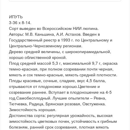
ИПУТЬ
3-36 х 8-14.
Сорт выведен во Всероссийском НИИ люпина.
Авторы: М.В. Каньшина, А.И. Астахов. Введен в
Государственный реестр в 1993 г. по Центральному и
Центрально-Черноземному регионам.
Дерево средней величины, с широкопирамидальной,
хорошо облиственной кроной.
Плод средней массой 5,3 г, максимальной 9,7 г, окраска
темно-красная, при полном созревании почти черная,
мякоть и сок темно-красные, мякоть средней плотности.
Плоды красивые, сочные, сладкие, вкус 4,5 балла,
отрываются от плодоножки хорошо.Цветение и
созревание раннее. Вступает в плодоношение на 4-5
год.Самобесплодный. Лучшие опылители – Ревна,
Тютчевка, Радица, Брянская розовая, Овстуженка.
Зимостойкость хорошая.
Достоинства сорта: регулярная урожайность, высокая
зимостойкость цветковых почек, устойчивость к грибным
болезням, ранний срок созревания, плотная мякоть