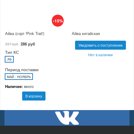
-15%
Айва (сорт 'Pink Trail')
Айва китайская
286 руб
337 руб
Уведомить о поступлении
Тип КС
Нет в наличии
P9
Период поставки
МАЙ - НОЯБРЬ
Наличие:
много
В корзину