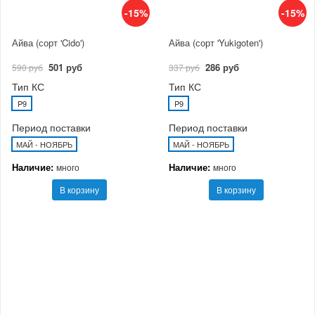
-15%
-15%
Айва (сорт 'Cido')
Айва (сорт 'Yukigoten')
501 руб
286 руб
590 руб
337 руб
Тип КС
Тип КС
P9
P9
Период поставки
Период поставки
МАЙ - НОЯБРЬ
МАЙ - НОЯБРЬ
Наличие:
Наличие:
много
много
В корзину
В корзину