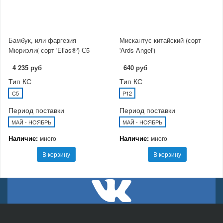
Бамбук, или фаргезия
Мискантус китайский (сорт
Мюриэли( сорт 'Elias®') С5
'Ards Angel')
4 235 руб
640 руб
Тип КС
Тип КС
C5
P12
Период поставки
Период поставки
МАЙ - НОЯБРЬ
МАЙ - НОЯБРЬ
Наличие:
Наличие:
много
много
В корзину
В корзину