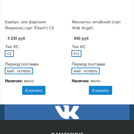
Бамбук, или фаргезия
Мискантус китайский (сорт
Мюриэли( сорт 'Elias®') С5
'Ards Angel')
4 235 руб
640 руб
Тип КС
Тип КС
C5
P12
Период поставки
Период поставки
МАЙ - НОЯБРЬ
МАЙ - НОЯБРЬ
Наличие:
Наличие:
много
много
В корзину
В корзину