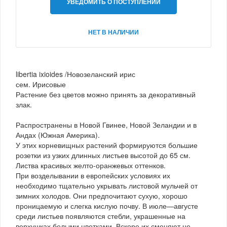
УВЕДОМИТЬ О ПОСТУПЛЕНИИ
НЕТ В НАЛИЧИИ
libertia ixioides /Новозеланский ирис
сем. Ирисовые
Растение без цветов можно принять за декоративный
злак.
Распространены в Новой Гвинее, Новой Зеландии и в
Андах (Южная Америка).
У этих корневищных растений формируются большие
розетки из узких длинных листьев высотой до 65 см.
Листва красивых желто-оранжевых оттенков.
При возделывании в европейских условиях их
необходимо тщательно укрывать листовой мульчей от
зимних холодов. Они предпочитают сухую, хорошо
проницаемую и слегка кислую почву. В июле—августе
среди листьев появляются стебли, украшенные на
верхушках белыми цветками. Вскоре их сменяют не