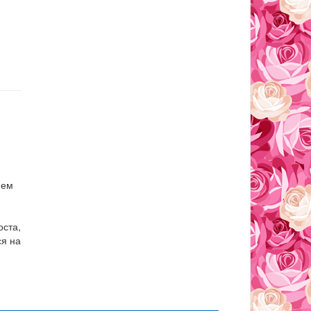
ием
оста,
ся на