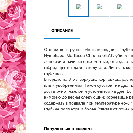
ОПИСАНИЕ
Относится к группе "Мелкие/средние" Глубин
Nymphaea 'Marliacea Chromatella'.Глубина п
лепестки и тычинки ярко-желтые, отсюда ан
гибрид, цветет даже в полутени. Листва с к
глубиной.
В горшке на 3-5 л верхушку корневища расп
ила и удобрениями. Такой субстрат не даст 
достаточно тяжелой и устойчивой на дне. Е
нимфею до весны следующий: корневище раст
содержать в подвале при температуре +5-8 °
глубине полметра и более (считая от почек 
Популярные в разделе