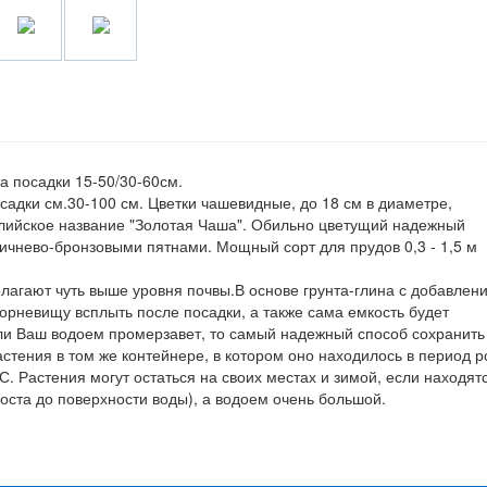
а посадки 15-50/30-60см.
осадки см.30-100 см. Цветки чашевидные, до 18 см в диаметре,
глийское название "Золотая Чаша". Обильно цветущий надежный
оричнево-бронзовыми пятнами. Мощный сорт для прудов 0,3 - 1,5 м
олагают чуть выше уровня почвы.В основе грунта-глина с добавлен
корневищу всплыть после посадки, а также сама емкость будет
сли Ваш водоем промерзавет, то самый надежный способ сохранить
ения в том же контейнере, в котором оно находилось в период р
С. Растения могут остаться на своих местах и зимой, если находят
роста до поверхности воды), а водоем очень большой.