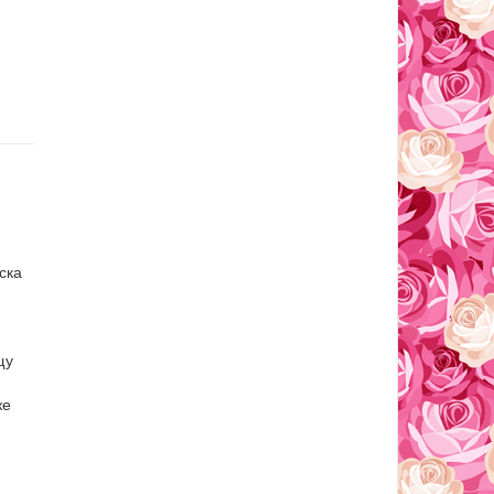
ска
щу
же