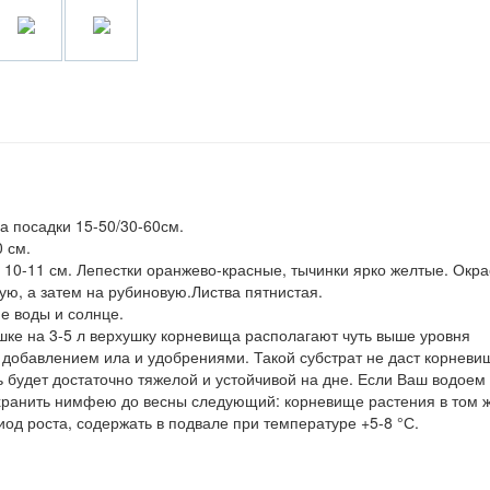
а посадки 15-50/30-60см.
0 см.
0-11 см. Лепестки оранжево-красные, тычинки ярко желтые. Окра
ую, а затем на рубиновую.Листва пятнистая.
е воды и солнце.
шке на 3-5 л верхушку корневища располагают чуть выше уровня
с добавлением ила и удобрениями. Такой субстрат не даст корневи
ь будет достаточно тяжелой и устойчивой на дне. Если Ваш водоем
хранить нимфею до весны следующий: корневище растения в том 
иод роста, содержать в подвале при температуре +5-8 °С.